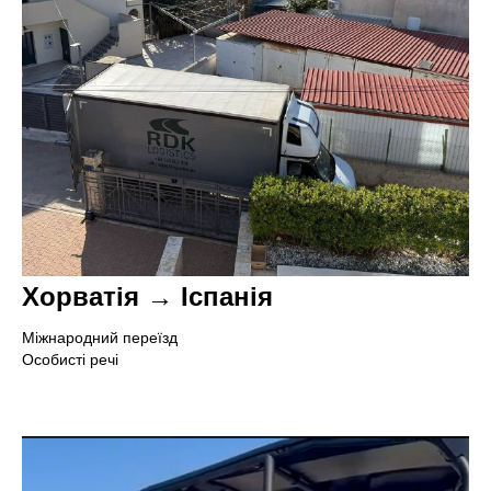
С
А
Хорватія → Іспанія
Міжнародний переїзд
Особисті речі