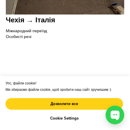
Чехія → Італія
Міжнародний переїзд
Особисті речі
Упс, файли cookie!
Ми збираємо файли cookie, щоб зробити наш сайт зручнішим :)
Розрахуйте вартість
переїзду за 1 хвилину
Дозволити все
Cookie Settings