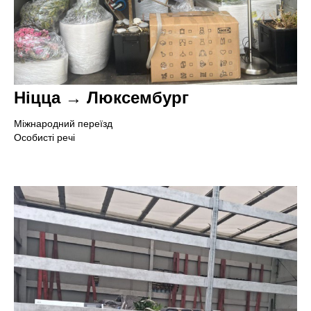
Т
О
Ніцца → Люксембург
Міжнародний переїзд
Особисті речі