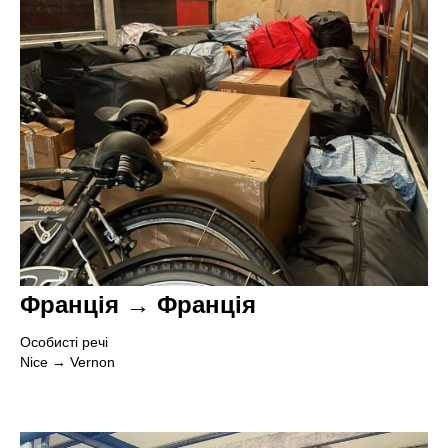
Л
О
Франція → Франція
Особисті речі
Nice → Vernon