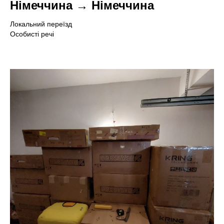
А
Т
Німеччина → Німеччина
Локальний переїзд
Особисті речі